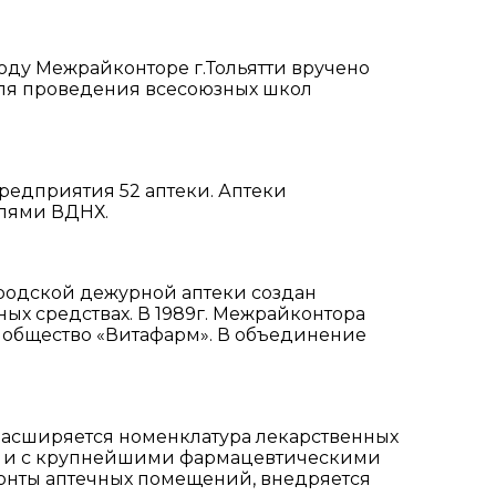
 году Межрайконторе г.Тольятти вручено
для проведения всесоюзных школ
редприятия 52 аптеки. Аптеки
лями ВДНХ.
ородской дежурной аптеки создан
х средствах. В 1989г. Межрайконтора
е общество «Витафарм». В объединение
 расширяется номенклатура лекарственных
ми и с крупнейшими фармацевтическими
онты аптечных помещений, внедряется