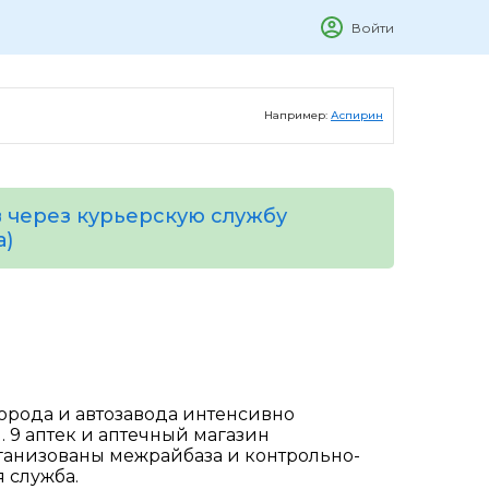
Войти
Например:
Аспирин
 через курьерскую службу
а)
города и автозавода интенсивно
и. 9 аптек и аптечный магазин
анизованы межрайбаза и контрольно-
 служба.