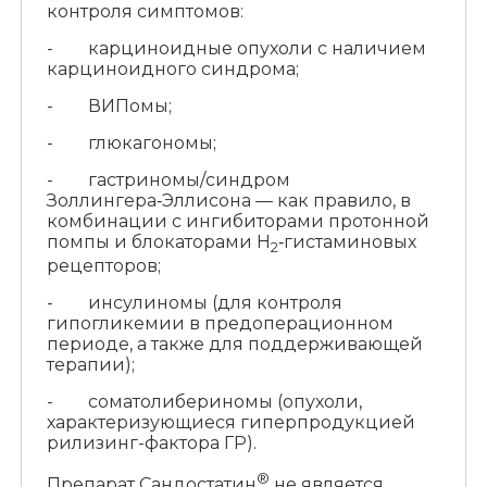
контроля симптомов:
- карциноидные опухоли с наличием
карциноидного синдрома;
- ВИПомы;
- глюкагономы;
- гастриномы/синдром
Золлингера‑Эллисона — как правило, в
комбинации с ингибиторами протонной
помпы и блокаторами H
‑гистаминовых
2
рецепторов;
- инсулиномы (для контроля
гипогликемии в предоперационном
периоде, а также для поддерживающей
терапии);
- соматолибериномы (опухоли,
характеризующиеся гиперпродукцией
рилизинг-фактора ГР).
®
Препарат Сандостатин
не является