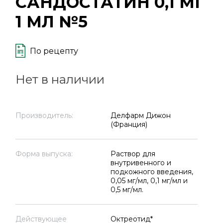
САНДОСТАТИН 0,1 МГ
1 МЛ №5
По рецепту
Нет в наличии
Производитель:
Делфарм Дижон
(Франция)
Форма выпуска:
Раствор для
внутривенного и
подкожного введения,
0,05 мг/мл, 0,1 мг/мл и
0,5 мг/мл.
Действующее
Октреотид*