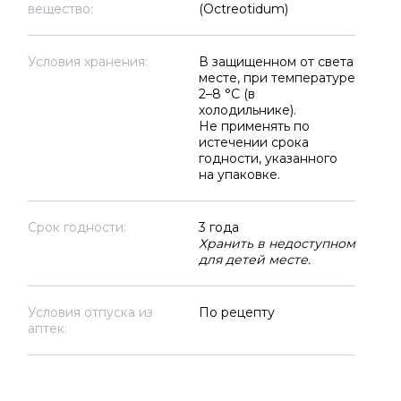
вещество:
(Octreotidum)
Условия хранения:
В защищенном от света
месте, при температуре
2–8 °C (в
холодильнике).
Не применять по
истечении срока
годности, указанного
на упаковке.
Срок годности:
3 года
Хранить в недоступном
для детей месте.
Условия отпуска из
По рецепту
аптек: