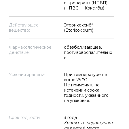
е препараты (НПВП)
(НПВС — Коксибы)
Действующее
Эторикоксиб*
вещество:
(Etoricoxibum)
Фармакологическое
обезболивающее,
действие:
противовоспалительно
е
Условия хранения:
При температуре не
выше 25 °C
Не применять по
истечении срока
годности, указанного
на упаковке.
Срок годности:
3 года
Хранить в недоступном
для детей месте.