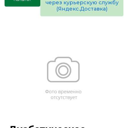
через курьерскую службу
(Яндекс.Доставка)
товаров