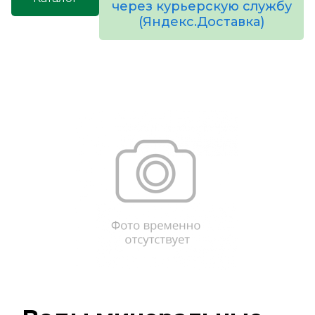
через курьерскую службу
(Яндекс.Доставка)
товаров