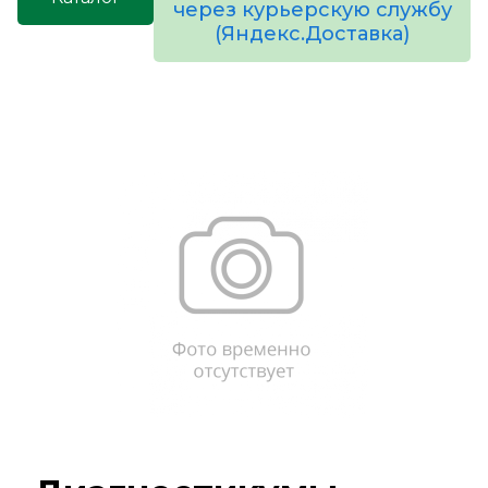
через курьерскую службу
(Яндекс.Доставка)
товаров