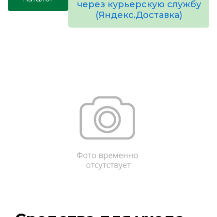
через курьерскую службу
(Яндекс.Доставка)
товаров