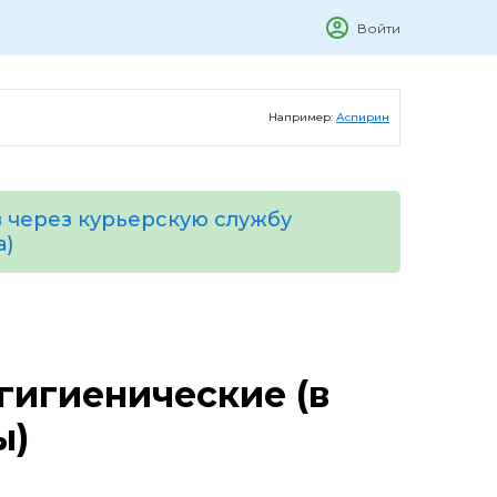
Войти
Например:
Аспирин
 через курьерскую службу
а)
гигиенические (в
ы)