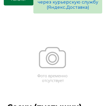
через курьерскую службу
(Яндекс.Доставка)
товаров