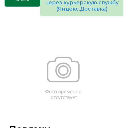
через курьерскую службу
(Яндекс.Доставка)
товаров