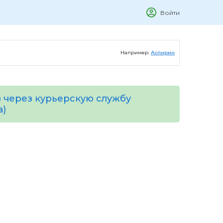
Войти
Например:
Аспирин
 через курьерскую службу
а)