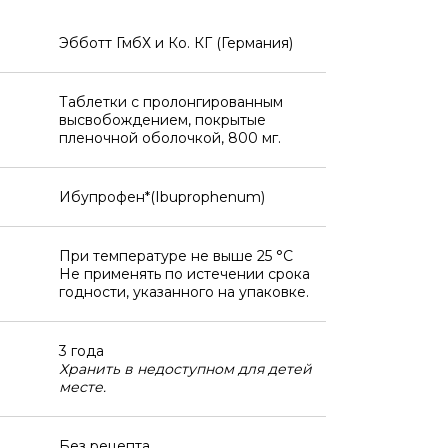
Эбботт ГмбХ и Ко. КГ (Германия)
Таблетки с пролонгированным
высвобождением, покрытые
пленочной оболочкой, 800 мг.
Ибупрофен*(Ibuprophenum)
При температуре не выше 25 °C
Не применять по истечении срока
годности, указанного на упаковке.
3 года
Хранить в недоступном для детей
месте.
Без рецепта