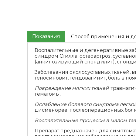
Показания
Способ применения и д
Воспалительные и дегенеративные за
синдром Стилла, остеоартроз, суставн
(анкилозирующий спондилит), спонди
Заболевания околосуставных тканей, в
теносиновит, тендовагинит, боль в поя
Повреждение мягких тканей
: травмат
гематомы.
Ослабление болевого синдрома легко
дисменорее, послеоперационных болях
Воспалительные процессы в малом таз
Препарат предназначен для симптома