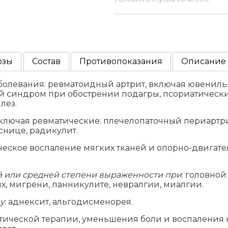
озы
Состав
Противопоказания
Описание
болевания: ревматоидный артрит, включая ювенил
ой синдром при обострении подагры, псориатически
лез.
ключая ревматические: плечелопаточный периартрит 
снице, радикулит.
ическое воспаление мягких тканей и опорно-двигате
й или средней степени выраженности при
: головной
, мигрени, панникулите, невралгии, миалгии.
у
: аднексит, альгодисменорея.
тической терапии, уменьшения боли и воспаления 