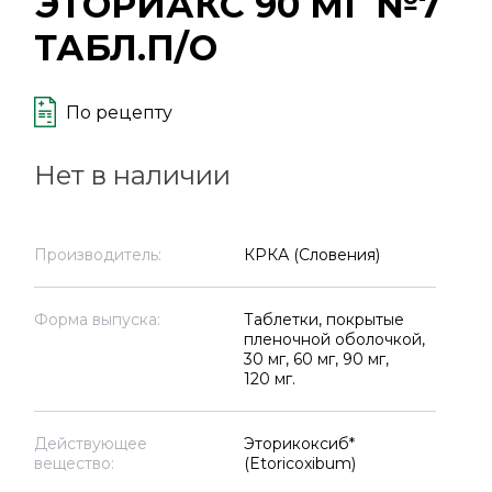
ЭТОРИАКС 90 МГ №7
ТАБЛ.П/О
По рецепту
Нет в наличии
Производитель:
КРКА (Словения)
Форма выпуска:
Таблетки, покрытые
пленочной оболочкой,
30 мг, 60 мг, 90 мг,
120 мг.
Действующее
Эторикоксиб*
вещество:
(Etoricoxibum)