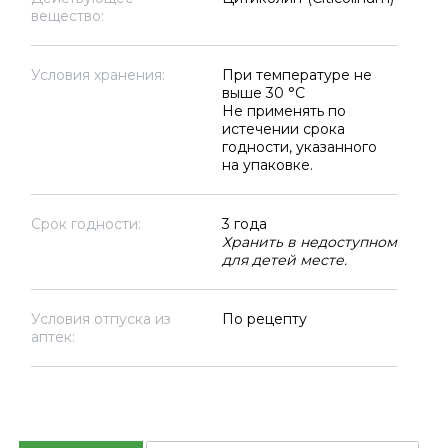
вещество:
Условия хранения:
При температуре не
выше 30 °C
Не применять по
истечении срока
годности, указанного
на упаковке.
Срок годности:
3 года
Хранить в недоступном
для детей месте.
Условия отпуска из
По рецепту
аптек: