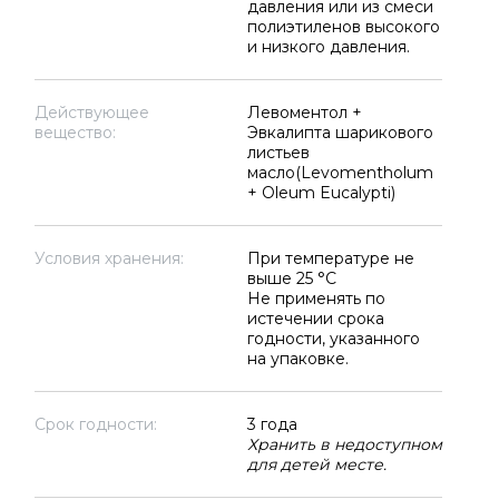
давления или из смеси
полиэтиленов высокого
и низкого давления.
Действующее
Левоментол +
вещество:
Эвкалипта шарикового
листьев
масло(Levomentholum
+ Oleum Eucalypti)
Условия хранения:
При температуре не
выше 25 °C
Не применять по
истечении срока
годности, указанного
на упаковке.
Срок годности:
3 года
Хранить в недоступном
для детей месте.