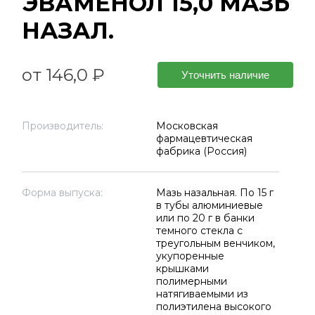
ЭВАМЕНОЛ 15,0 МАЗЬ
НАЗАЛ.
от 146,0 ₽
Уточнить наличие
Производитель:
Московская
фармацевтическая
фабрика (Россия)
Форма выпуска:
Мазь назальная. По 15 г
в тубы алюминиевые
или по 20 г в банки
темного стекла с
треугольным венчиком,
укупоренные
крышками
полимерными
натягиваемыми из
полиэтилена высокого