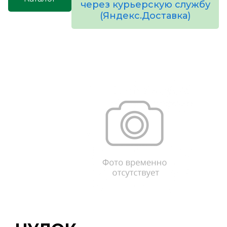
через курьерскую службу
(Яндекс.Доставка)
товаров