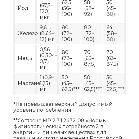
62,5
58
50
(67,5–
Йод
(56–
(52–
(45–
120)
100)
92)
80)
мкг
9,6
80
80
64
Железо
(8,64–
(72–
(72–
(58–
12) мг
100)
100)
80)
0,56
80
70
70
(0,504–
Медь
(72–
(63–
(63–
0,7)
100)
87,5)
87,5)
мг
1 (0,9–
50
50
50
Марганец
1,25)
(45–
(45–
(45–
мг
62,5)***
62,5)***
62,5)***
*Не превышает верхний допустимый
уровень потребления.
**Согласно МР 2.3.1.2432-08 «Нормы
физиологических потребностей в
энергии и пищевых веществах для
различных групп населения Российской