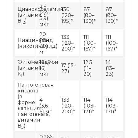
2,6
Цианокобаламин
130
87
87
(2,4–
(витамин
(120–
(80–
(80–
3,9)
B
)
195)*
130)*
130)*
12
мкг
20
133
111
111
Ниацинамид
(18–
(120–
(100–
(100–
(никотинамид)
30)
200)*
167)*
167)*
мг
Фитоменадион
10 (9–
12,5
14
17 (15–
(витамин
16)
(11–
(13–
27)
K
)
мкг
20)
23)
1
Пантотеновая
кислота
(в
4
133
114
114
форме
(3,6–
(120–
(103–
(103–
кальция
6) мг
200)*
171)*
171)*
пантотената,
витамин
B
)
5
0,266