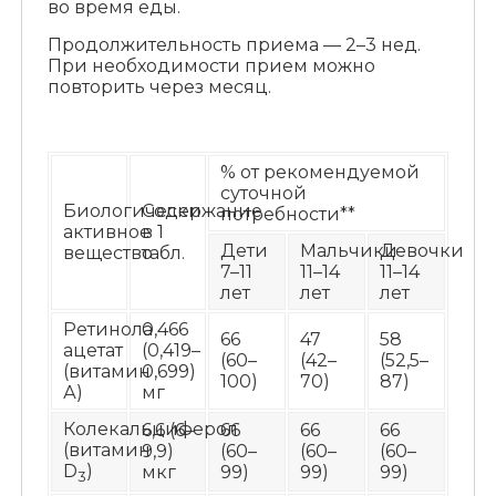
во время еды.
Продолжительность приема — 2–3 нед.
При необходимости прием можно
повторить через месяц.
% от рекомендуемой
суточной
Биологически
Содержание
потребности**
активное
в 1
Дети
Мальчики
Девочки
вещество
табл.
7–11
11–14
11–14
лет
лет
лет
Ретинола
0,466
66
47
58
ацетат
(0,419–
(60–
(42–
(52,5–
(витамин
0,699)
100)
70)
87)
А)
мг
Колекальциферол
6,6 (6–
66
66
66
(витамин
9,9)
(60–
(60–
(60–
D
)
мкг
99)
99)
99)
3