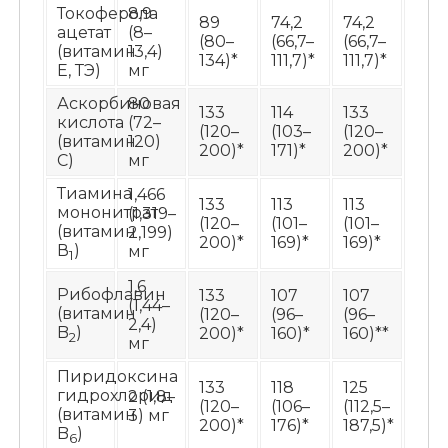
Токоферола
8,9
89
74,2
74,2
ацетат
(8–
(80–
(66,7–
(66,7–
(витамин
13,4)
134)*
111,7)*
111,7)*
E, ТЭ)
мг
Аскорбиновая
80
133
114
133
кислота
(72–
(120–
(103–
(120–
(витамин
120)
200)*
171)*
200)*
С)
мг
Тиамина
1,466
133
113
113
мононитрат
(1,319–
(120–
(101–
(101–
(витамин
2,199)
200)*
169)*
169)*
В
)
мг
1
1,6
Рибофлавин
133
107
107
(1,44–
(витамин
(120–
(96–
(96–
2,4)
B
)
200)*
160)*
160)**
2
мг
Пиридоксина
133
118
125
гидрохлорид
2 (1,8–
(120–
(106–
(112,5–
(витамин
3) мг
200)*
176)*
187,5)*
B
)
6