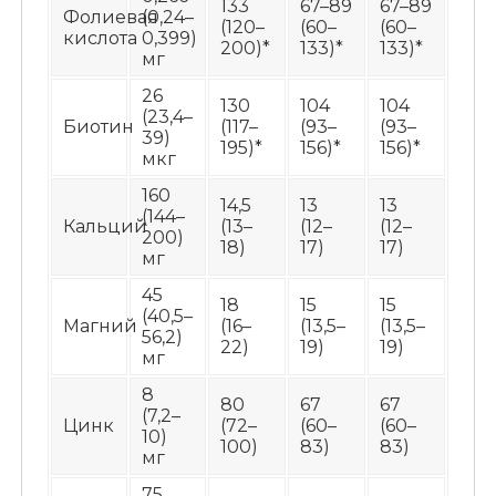
133
67–89
67–89
Фолиевая
(0,24–
(120–
(60–
(60–
кислота
0,399)
200)*
133)*
133)*
мг
26
130
104
104
(23,4–
Биотин
(117–
(93–
(93–
39)
195)*
156)*
156)*
мкг
160
14,5
13
13
(144–
Кальций
(13–
(12–
(12–
200)
18)
17)
17)
мг
45
18
15
15
(40,5–
Магний
(16–
(13,5–
(13,5–
56,2)
22)
19)
19)
мг
8
80
67
67
(7,2–
Цинк
(72–
(60–
(60–
10)
100)
83)
83)
мг
75