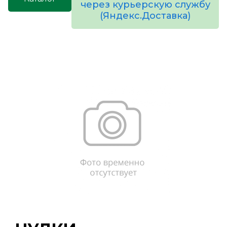
через курьерскую службу
(Яндекс.Доставка)
товаров