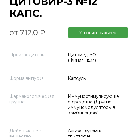
ЦИТОВИР-3 №12
КАПС.
от 712,0 ₽
Уточнить наличие
Производитель:
Цитомед АО
(Финляндия)
Форма выпуска:
Капсулы.
Фармакологическая
Иммуностимулирующе
группа:
е средство (Другие
иммуномодуляторы в
комбинациях)
Действующее
Альфа-глутамил-
вещество:
триптофан +