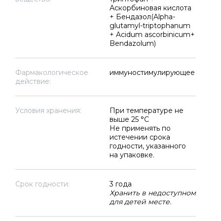
Аскорбиновая кислота
+ Бендазол(Alpha-
glutamyl-triptophanum
+ Acidum ascorbinicum+
Bendazolum)
Фармакологическое
иммуностимулирующее
действие:
Условия хранения:
При температуре не
выше 25 °C
Не применять по
истечении срока
годности, указанного
на упаковке.
Срок годности:
3 года
Хранить в недоступном
для детей месте.