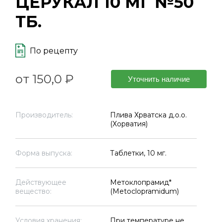
ЦЕРУКАЛ 10 МГ №50
ТБ.
По рецепту
от 150,0 ₽
Уточнить наличие
Производитель:
Плива Хрватска д.о.о.
(Хорватия)
Форма выпуска:
Таблетки, 10 мг.
Действующее
Метоклопрамид*
вещество:
(Metoclopramidum)
Условия хранения:
При температуре не