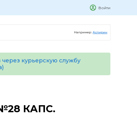
Войти
Например:
Аспирин
 через курьерскую службу
а)
№28 КАПС.