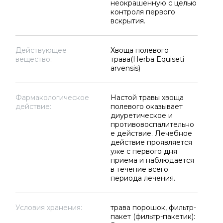
неокрашенную с целью
контроля первого
вскрытия.
Действующее
Хвоща полевого
вещество:
трава(Herba Equiseti
arvensis)
Фармакологическое
Настой травы хвоща
действие:
полевого оказывает
диуретическое и
противовоспалительно
е действие. Лечебное
действие проявляется
уже с первого дня
приема и наблюдается
в течение всего
периода лечения.
Условия хранения:
трава порошок, фильтр-
пакет (фильтр-пакетик):