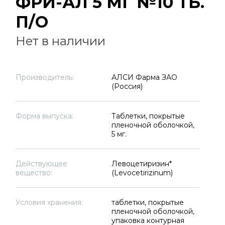
ФРИ-АЛ 5 МГ №10 ТБ.
П/О
Нет в наличии
Производитель:
АЛСИ Фарма ЗАО
(Россия)
Форма выпуска:
Таблетки, покрытые
пленочной оболочкой,
5 мг.
Действующее
Левоцетиризин*
вещество:
(Levocetirizinum)
Условия хранения:
таблетки, покрытые
пленочной оболочкой,
упаковка контурная