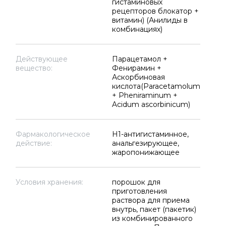
гистаминовых
рецепторов блокатор +
витамин) (Анилиды в
комбинациях)
Действующее
Парацетамол +
вещество:
Фенирамин +
Аскорбиновая
кислота(Paracetamolum
+ Pheniraminum +
Acidum ascorbinicum)
Фармакологическое
H1-антигистаминное,
действие:
анальгезирующее,
жаропонижающее
Условия хранения:
порошок для
приготовления
раствора для приема
внутрь, пакет (пакетик)
из комбинированного