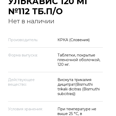
УЛЬКАВИС 120 МГ
№112 ТБ.П/О
Нет в наличии
Производитель:
КРКА (Словения)
Форма выпуска:
Таблетки, покрытые
пленочной оболочкой,
120 мг.
Действующее
Висмута трикалия
вещество:
дицитрат(Bismuthi
trikalii dicitras (Bismuthi
subcitras))
Условия хранения:
При температуре не
выше 25 °C, в