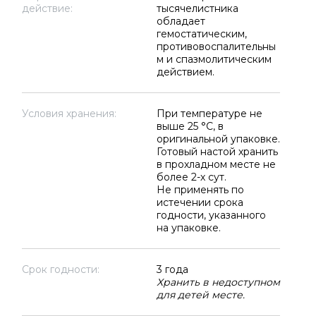
действие:
тысячелистника
обладает
гемостатическим,
противовоспалительны
м и спазмолитическим
действием.
Условия хранения:
При температуре не
выше 25 °C, в
оригинальной упаковке.
Готовый настой хранить
в прохладном месте не
более 2-х сут.
Не применять по
истечении срока
годности, указанного
на упаковке.
Срок годности:
3 года
Хранить в недоступном
для детей месте.