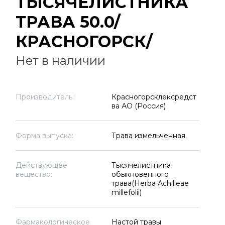
ТЫСЯЧЕЛИСТНИКА
ТРАВА 50.0/
КРАСНОГОРСК/
Нет в наличии
Производитель:
Красногорсклексредст
ва АО (Россия)
Форма выпуска:
Трава измельченная.
Действующее
Тысячелистника
вещество:
обыкновенного
трава(Herba Achilleae
millefolii)
Фармакологическое
Настой травы