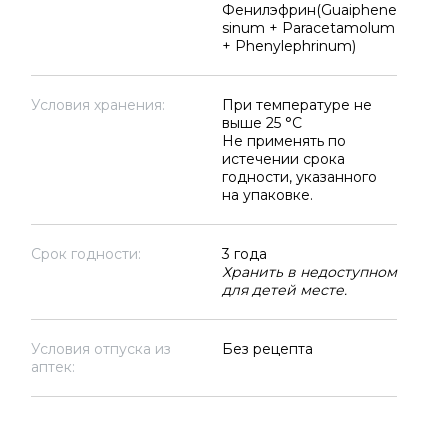
Фенилэфрин(Guaiphene
sinum + Paracetamolum
+ Phenylephrinum)
Условия хранения:
При температуре не
выше 25 °C
Не применять по
истечении срока
годности, указанного
на упаковке.
Срок годности:
3 года
Хранить в недоступном
для детей месте.
Условия отпуска из
Без рецепта
аптек: