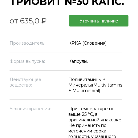
ТРИОВИТ №30 КАПС.
от 635,0 ₽
Уточнить наличие
Производитель:
КРКА (Словения)
Форма выпуска:
Капсулы.
Действующее
Поливитамины +
вещество:
Минералы(Multivitamins
+ Multimineral)
Условия хранения:
При температуре не
выше 25 °C, в
оригинальной упаковке
Не применять по
истечении срока
годности, указанного