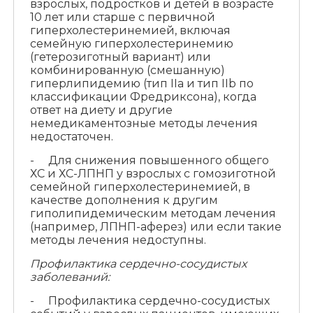
взрослых, подростков и детей в возрасте
10 лет или старше с первичной
гиперхолестеринемией, включая
семейную гиперхолестеринемию
(гетерозиготный вариант) или
комбинированную (смешанную)
гиперлипидемию (тип IIa и тип IIb по
классификации Фредриксона), когда
ответ на диету и другие
немедикаментозные методы лечения
недостаточен.
- Для снижения повышенного общего
ХС и ХС-ЛПНП у взрослых с гомозиготной
семейной гиперхолестеринемией, в
качестве дополнения к другим
гиполипидемическим методам лечения
(например, ЛПНП-аферез) или если такие
методы лечения недоступны.
Профилактика сердечно-сосудистых
заболеваний:
- Профилактика сердечно-сосудистых