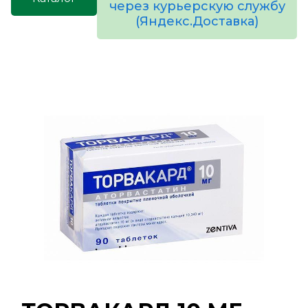
через курьерскую службу
(Яндекс.Доставка)
товаров