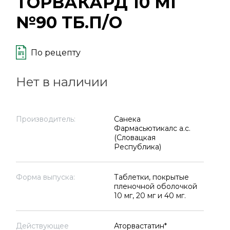
ТОРВАКАРД 10 МГ
№90 ТБ.П/О
По рецепту
Нет в наличии
Производитель:
Санека
Фармасьютикалс а.с.
(Словацкая
Республика)
Форма выпуска:
Таблетки, покрытые
пленочной оболочкой
10 мг, 20 мг и 40 мг.
Действующее
Аторвастатин*