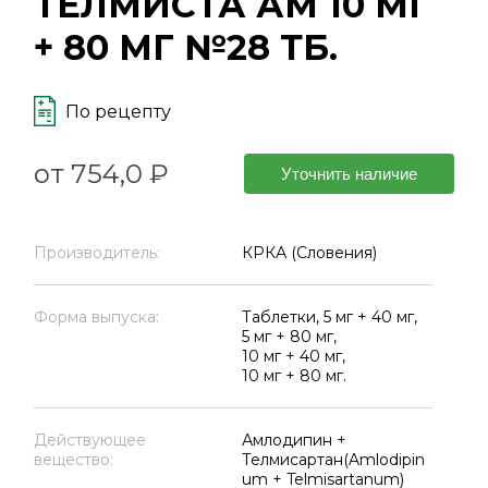
ТЕЛМИСТА АМ 10 МГ
+ 80 МГ №28 ТБ.
По рецепту
от 754,0 ₽
Уточнить наличие
Производитель:
КРКА (Словения)
Форма выпуска:
Таблетки, 5 мг + 40 мг,
5 мг + 80 мг,
10 мг + 40 мг,
10 мг + 80 мг.
Действующее
Амлодипин +
вещество:
Телмисартан(Amlodipin
um + Telmisartanum)