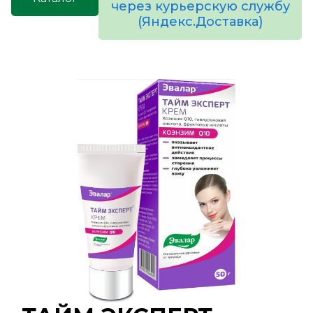
через курьерскую службу
(Яндекс.Доставка)
товаров