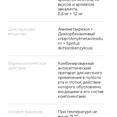
вкусом и ароматом
эвкалипта,
0,6 мг + 1,2 мг.
Действующее
Амилметакрезол +
вещество:
Дихлорбензиловый
спирт(Amylmetacresolu
m + Spiritus
dichlorobenzylicus)
Фармакологическое
Комбинированный
действие:
антисептический
препарат для местного
применения в полости
рта и глотки, действие
которого обусловлено
входящими в его состав
компонентами.
Условия хранения:
При температуре не
выше 25 °C