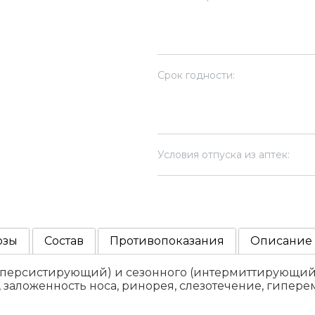
Срок годности:
Условия отпуска из аптек:
озы
Состав
Противопоказания
Описание
(персистирующий) и сезонного (интермиттирующий)
е, заложенность носа, ринорея, слезотечение, гипер