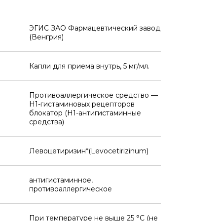
ЭГИС ЗАО Фармацевтический завод
(Венгрия)
Капли для приема внутрь, 5 мг/мл.
Противоаллергическое средство —
H1-гистаминовых рецепторов
блокатор (H1-антигистаминные
средства)
Левоцетиризин*(Levocetirizinum)
антигистаминное,
противоаллергическое
При температуре не выше 25 °C (не