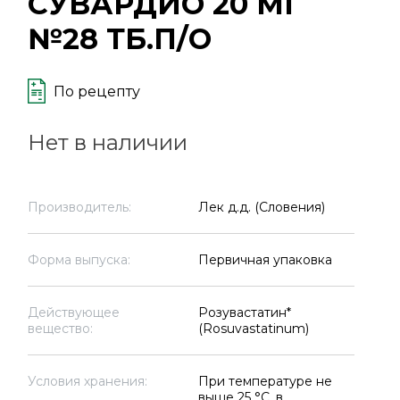
СУВАРДИО 20 МГ
№28 ТБ.П/О
По рецепту
Нет в наличии
Производитель:
Лек д.д. (Словения)
Форма выпуска:
Первичная упаковка
Действующее
Розувастатин*
вещество:
(Rosuvastatinum)
Условия хранения:
При температуре не
выше 25 °C, в