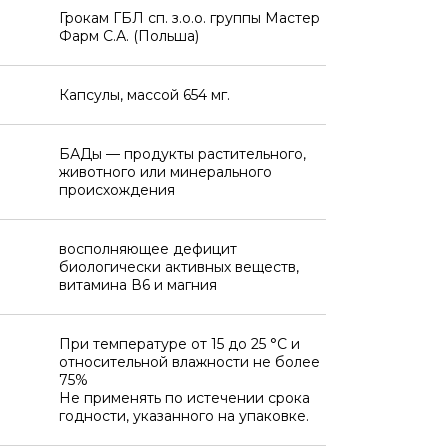
Грокам ГБЛ сп. з.о.о. группы Мастер
Фарм С.А. (Польша)
Капсулы, массой 654 мг.
БАДы — продукты растительного,
животного или минерального
происхождения
восполняющее дефицит
биологически активных веществ,
витамина В6 и магния
При температуре от 15 до 25 °C и
относительной влажности не более
75%
Не применять по истечении срока
годности, указанного на упаковке.