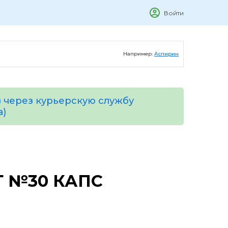
Войти
Например:
Аспирин
 через курьерскую службу
а)
Т №30 КАПС