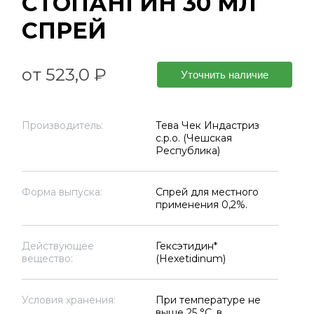
СТОПАНГИН 30 МЛ
СПРЕЙ
от 523,0 ₽
Уточнить наличие
Производитель:
Тева Чек Индастриз
с.р.о. (Чешская
Республика)
Форма выпуска:
Спрей для местного
применения 0,2%.
Действующее
Гексэтидин*
вещество:
(Hexetidinum)
Условия хранения:
При температуре не
выше 25 °C, в