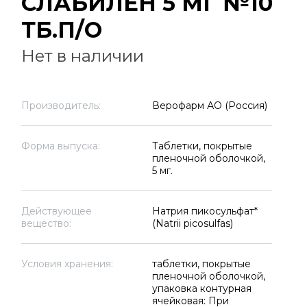
СЛАБИЛЕН 5 МГ №10
ТБ.П/О
Нет в наличии
Производитель:
Верофарм АО (Россия)
Форма выпуска:
Таблетки, покрытые
пленочной оболочкой,
5 мг.
Действующее
Натрия пикосульфат*
вещество:
(Natrii picosulfas)
Условия хранения:
таблетки, покрытые
пленочной оболочкой,
упаковка контурная
ячейковая: При