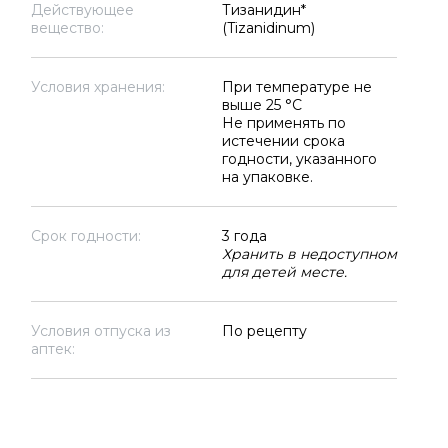
Действующее
Тизанидин*
вещество:
(Tizanidinum)
Условия хранения:
При температуре не
выше 25 °C
Не применять по
истечении срока
годности, указанного
на упаковке.
Срок годности:
3 года
Хранить в недоступном
для детей месте.
Условия отпуска из
По рецепту
аптек: