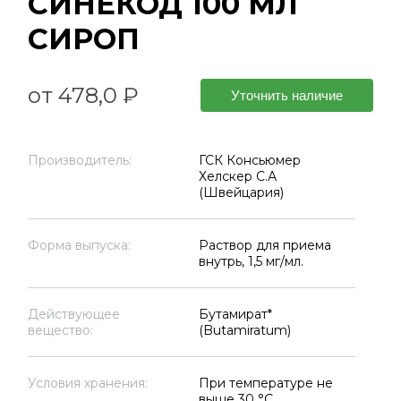
СИНЕКОД 100 МЛ
СИРОП
от 478,0 ₽
Уточнить наличие
Производитель:
ГСК Консьюмер
Хелскер С.А
(Швейцария)
Форма выпуска:
Раствор для приема
внутрь, 1,5 мг/мл.
Действующее
Бутамират*
вещество:
(Butamiratum)
Условия хранения:
При температуре не
выше 30 °C