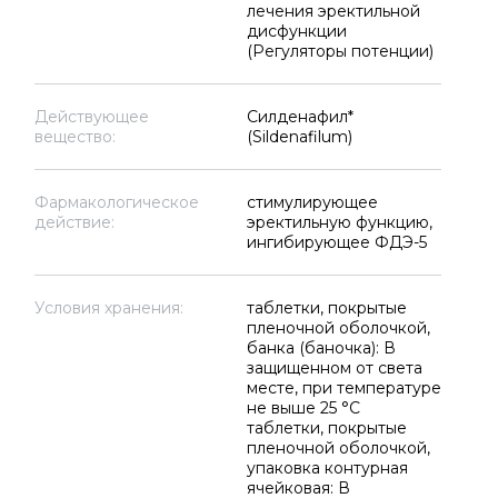
лечения эректильной
дисфункции
(Регуляторы потенции)
Действующее
Силденафил*
вещество:
(Sildenafilum)
Фармакологическое
стимулирующее
действие:
эректильную функцию,
ингибирующее ФДЭ-5
Условия хранения:
таблетки, покрытые
пленочной оболочкой,
банка (баночка): В
защищенном от света
месте, при температуре
не выше 25 °C
таблетки, покрытые
пленочной оболочкой,
упаковка контурная
ячейковая: В