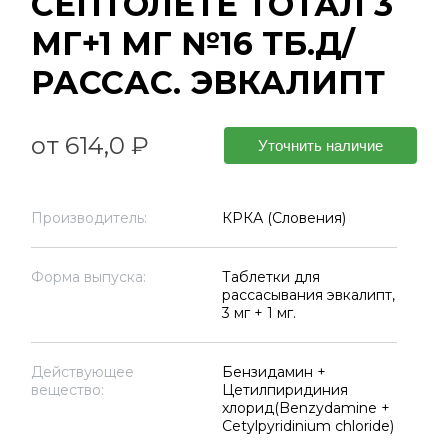
СЕПТОЛЕТЕ ТОТАЛ 3
МГ+1 МГ №16 ТБ.Д/
РАССАС. ЭВКАЛИПТ
от 614,0 ₽
Уточнить наличие
Производитель:
КРКА (Словения)
Форма выпуска:
Таблетки для
рассасывания эвкалипт,
3 мг + 1 мг.
Действующее
Бензидамин +
вещество:
Цетилпиридиния
хлорид(Benzydamine +
Cetylpyridinium chloride)