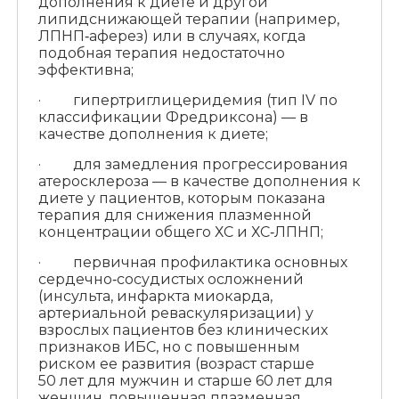
дополнения к диете и другой
липидснижающей терапии (например,
ЛПНП‑аферез) или в случаях, когда
подобная терапия недостаточно
эффективна;
· гипертриглицеридемия (тип IV по
классификации Фредриксона) — в
качестве дополнения к диете;
· для замедления прогрессирования
атеросклероза — в качестве дополнения к
диете у пациентов, которым показана
терапия для снижения плазменной
концентрации общего ХС и ХС‑ЛПНП;
· первичная профилактика основных
сердечно‑сосудистых осложнений
(инсульта, инфаркта миокарда,
артериальной реваскуляризации) у
взрослых пациентов без клинических
признаков ИБС, но с повышенным
риском ее развития (возраст старше
50 лет для мужчин и старше 60 лет для
женщин, повышенная плазменная