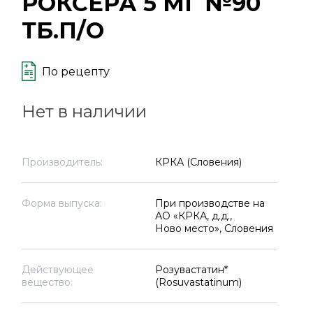
РОКСЕРА 5 МГ №90
ТБ.П/О
По рецепту
Нет в наличии
Производитель:
КРКА (Словения)
Форма выпуска:
При производстве на
АО «КРКА, д.д.,
Ново место», Словения
Действующее
Розувастатин*
вещество:
(Rosuvastatinum)