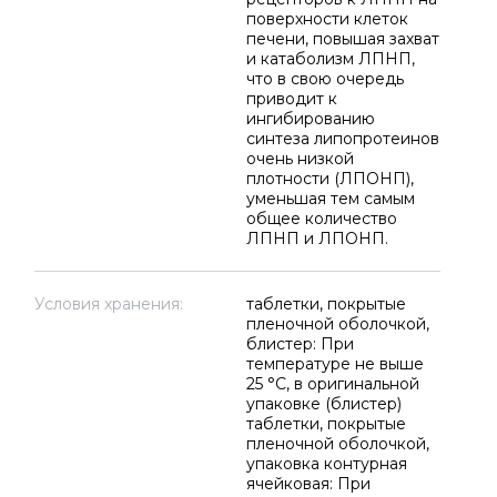
поверхности клеток
печени, повышая захват
и катаболизм ЛПНП,
что в свою очередь
приводит к
ингибированию
синтеза липопротеинов
очень низкой
плотности (ЛПОНП),
уменьшая тем самым
общее количество
ЛПНП и ЛПОНП.
Условия хранения:
таблетки, покрытые
пленочной оболочкой,
блистер: При
температуре не выше
25 °C, в оригинальной
упаковке (блистер)
таблетки, покрытые
пленочной оболочкой,
упаковка контурная
ячейковая: При