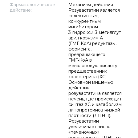
Фармакологическое
Механизм действия
действие:
Розувастатин является
селективным,
конкурентным
ингибитором
3‑гидрокси‑3‑метилглут
арил коэнзим А
(ГМГ‑КоА) редуктазы,
фермента,
превращающего
ГМГ‑КоА в
мевалоновую кислоту,
предшественник
холестерина (ХС).
Основной мишенью
действия
розувастатина является
печень, где происходит
синтез ХС и катаболизм
липопротеинов низкой
плотности (ЛПНП).
Розувастатин
увеличивает число
«печеночных»
рецепторов к ЛПНП на