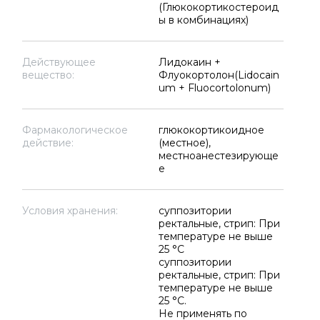
(Глюкокортикостероид
ы в комбинациях)
Действующее
Лидокаин +
вещество:
Флуокортолон(Lidocain
um + Fluocortolonum)
Фармакологическое
глюкокортикоидное
действие:
(местное),
местноанестезирующе
е
Условия хранения:
суппозитории
ректальные, стрип: При
температуре не выше
25 °C
суппозитории
ректальные, стрип: При
температуре не выше
25 °C.
Не применять по