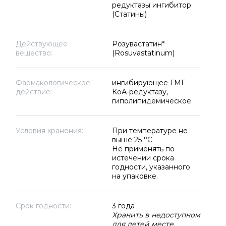
редуктазы ингибитор
(Статины)
Действующее
Розувастатин*
вещество:
(Rosuvastatinum)
Фармакологическое
ингибирующее ГМГ-
действие:
КоА-редуктазу,
гиполипидемическое
Условия хранения:
При температуре не
выше 25 °C
Не применять по
истечении срока
годности, указанного
на упаковке.
Срок годности:
3 года
Хранить в недоступном
для детей месте.