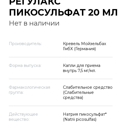
РЕГУЛАКС
ПИКОСУЛЬФАТ 20 МЛ
Нет в наличии
Производитель:
Кревель Мойзельбах
ГмбХ (Германия)
Форма выпуска:
Капли для приема
внутрь 7,5 мг/мл.
Фармакологическая
Слабительное средство
группа:
(Слабительные
средства)
Действующее
Натрия пикосульфат*
вещество:
(Natrii picosulfas)