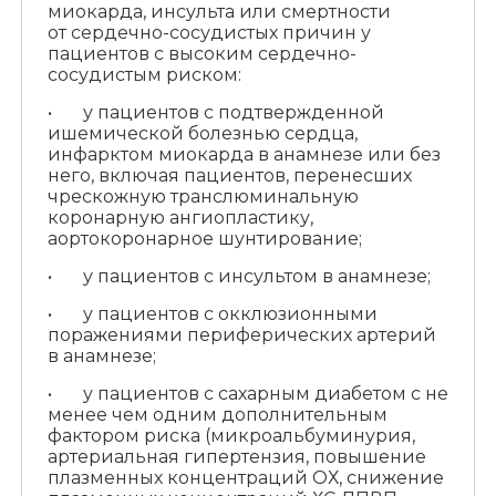
миокарда, инсульта или смертности
от сердечно-сосудистых причин у
пациентов с высоким сердечно-
сосудистым риском:
• у пациентов с подтвержденной
ишемической болезнью сердца,
инфарктом миокарда в анамнезе или без
него, включая пациентов, перенесших
чрескожную транслюминальную
коронарную ангиопластику,
аортокоронарное шунтирование;
• у пациентов с инсультом в анамнезе;
• у пациентов с окклюзионными
поражениями периферических артерий
в анамнезе;
• у пациентов с сахарным диабетом с не
менее чем одним дополнительным
фактором риска (микроальбуминурия,
артериальная гипертензия, повышение
плазменных концентраций ОХ, снижение