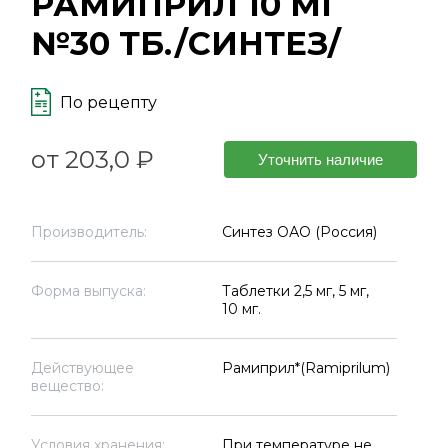
РАМИПРИЛ 10 МГ
№30 ТБ./СИНТЕЗ/
По рецепту
от 203,0 ₽
Уточнить наличие
Производитель:
Синтез ОАО (Россия)
Форма выпуска:
Таблетки 2,5 мг, 5 мг,
10 мг.
Действующее
Рамиприл*(Ramiprilum)
вещество:
Условия хранения:
При температуре не