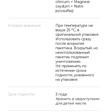
citricum + Magnesii
oxydum + Natrii
picosulfas)
Условия хранения:
При температуре не
выше 25 °C, в
оригинальной упаковке.
Использовать сразу
после вскрытия
пакетика. Вскрытый, но
неиспользованный
пакетик подлежит
уничтожению.
Не применять по
истечении срока
годности, указанного
на упаковке.
Срок годности:
3 года
Хранить в недоступном
для детей месте.