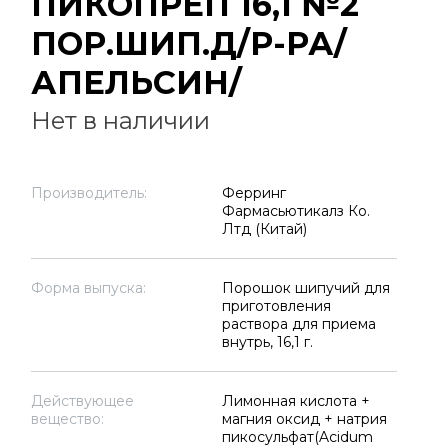
ПИКОПРЕП 16,1 №2
ПОР.ШИП.Д/Р-РА/
АПЕЛЬСИН/
Нет в наличии
Производитель:
Ферринг
Фармасьютикалз Ко.
Лтд (Китай)
Форма выпуска:
Порошок шипучий для
приготовления
раствора для приема
внутрь, 16,1 г.
Действующее
Лимонная кислота +
вещество:
магния оксид + натрия
пикосульфат(Acidum