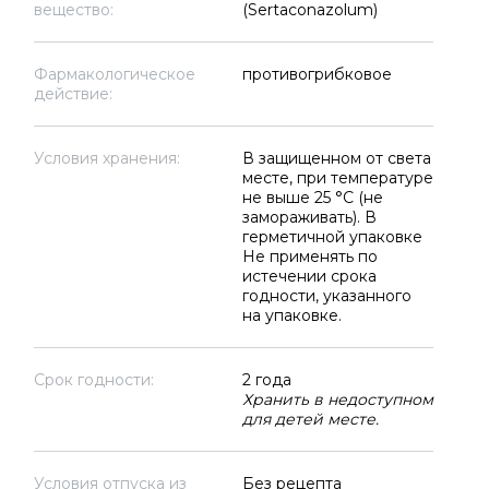
вещество:
(Sertaconazolum)
Фармакологическое
противогрибковое
действие:
Условия хранения:
В защищенном от света
месте, при температуре
не выше 25 °C (не
замораживать). В
герметичной упаковке
Не применять по
истечении срока
годности, указанного
на упаковке.
Срок годности:
2 года
Хранить в недоступном
для детей месте.
Условия отпуска из
Без рецепта