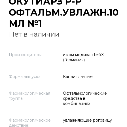
ОКУТИАРЗ Р-Р
ОФТАЛЬМ.УВЛАЖН.10
МЛ №1
Нет в наличии
Производитель:
и.ком медикал ГмбХ
(Германия)
Форма выпуска:
Капли глазные.
Фармакологическая
Офтальмологические
группа:
средства в
комбинациях
Фармакологическое
увлажняющее роговицу
действие: