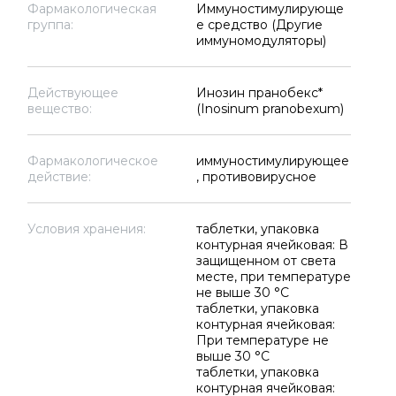
Фармакологическая
Иммуностимулирующе
группа:
е средство (Другие
иммуномодуляторы)
Действующее
Инозин пранобекс*
вещество:
(Inosinum pranobexum)
Фармакологическое
иммуностимулирующее
действие:
, противовирусное
Условия хранения:
таблетки, упаковка
контурная ячейковая: В
защищенном от света
месте, при температуре
не выше 30 °C
таблетки, упаковка
контурная ячейковая:
При температуре не
выше 30 °C
таблетки, упаковка
контурная ячейковая: